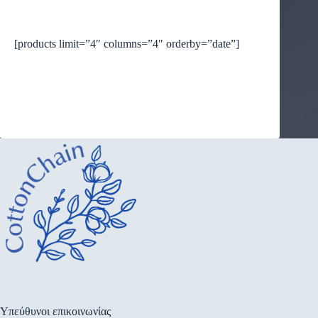
[products limit=”4″ columns=”4″ orderby=”date”]
Υπεύθυνοι επικοινωνίας