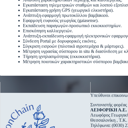
Εγκατάσταση τηλεμετρικών σταθμών και λοιπού εξοπλι
Εγκατάσταση-χρήση GPS (γεωργικό ελκυστήρα).
Ανάπτυξη-εφαρμογή πρωτοκόλλου βαμβακιού.
Εφαρμογή ευφυούς γεωργίας (gaiasense).
Εκπαίδευση παραγωγών-προσωπικό εκκοκκιστηρίων.
Επισκόπηση καλλιεργειών.
Ανάπτυξη-εκπαίδευση-εφαρμογή ηλεκτρονικών εφαρμογών
Σύνδεση Portal με δορυφορικές εικόνες.
Σύγκριση εισροών (πιλοτικά αγροτεμάχια & μάρτυρες).
Μέτρηση υγρασίας σύσπορου in situ & διασύνδεση με κλ
Τήρηση ιχνηλασιμότητας (εκκοκκιστήρια).
Μέτρηση ποιοτικών χαρακτηριστικών σύσπορου βαμβακι
Υπεύθυνοι επικοινω
Συντονιστής φορέας
ΑΕΙΦΟΡΙΚΗ Α.Ε.
Λεωφόρος Γεωργική
Θεσσαλονίκη , Τ.Κ.
Τηλέφωνα: (0030) 2