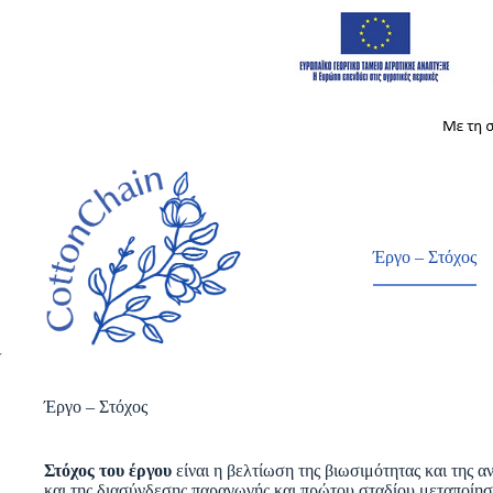
Μετάβαση
στο
περιεχόμενο
Έργο – Στόχος
Έργο – Στόχος
Στόχος του έργου
είναι η βελτίωση της βιωσιμότητας και της
και της διασύνδεσης παραγωγής και πρώτου σταδίου μεταποίησ