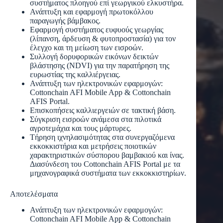
συστήματος πλοηγού επί γεωργικού ελκυστήρα.
Ανάπτυξη και εφαρμογή πρωτοκόλλου
παραγωγής βάμβακος.
Εφαρμογή συστήματος ευφυούς γεωργίας
(λίπανση, άρδευση & φυτοπροστασία) για τον
έλεγχο και τη μείωση των εισροών.
Συλλογή δορυφορικών εικόνων δεικτών
βλάστησης (NDVI) για την παρατήρηση της
ευρωστίας της καλλιέργειας.
Ανάπτυξη των ηλεκτρονικών εφαρμογών:
Cottonchain AFI Mobile App & Cottonchain
AFIS Portal.
Επισκοπήσεις καλλιεργειών σε τακτική βάση.
Σύγκριση εισροών ανάμεσα στα πιλοτικά
αγροτεμάχια και τους μάρτυρες.
Τήρηση ιχνηλασιμότητας στα συνεργαζόμενα
εκκοκκιστήρια και μετρήσεις ποιοτικών
χαρακτηριστικών σύσπορου βαμβακιού και ίνας.
Διασύνδεση του Cottonchain AFIS Portal με τα
μηχανογραφικά συστήματα των εκκοκκιστηρίων.
Αποτελέσματα
Ανάπτυξη των ηλεκτρονικών εφαρμογών:
Cottonchain AFI Mobile App & Cottonchain