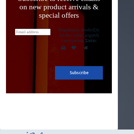
on new product arrivals &
special offers
Παρακαλώ αποδείξτε
E
ότι δεν είστε μηχανή
m
επιλέγοντας
Σπίτι
:
a
i
l
*
Subscribe